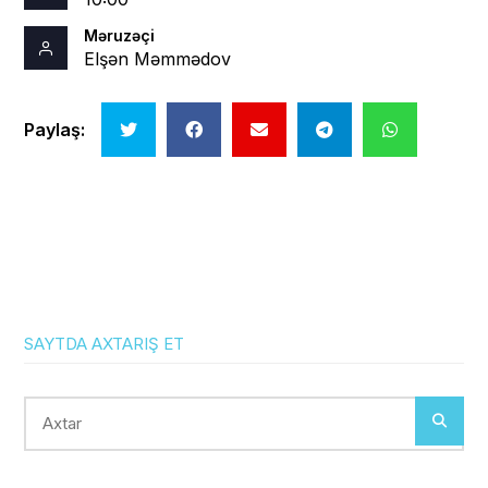
Məruzəçi
Elşən Məmmədov
Paylaş:
SAYTDA AXTARIŞ ET
Axtar