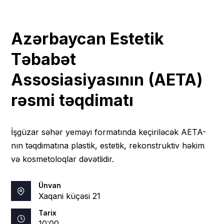
Azərbaycan Estetik
Təbabət
Assosiasiyasının (AETA)
rəsmi təqdimatı
İşgüzar səhər yeməyi formatında keçiriləcək AETA-
nın təqdimatına plastik, estetik, rekonstruktiv həkim
və kosmetoloqlar dəvətlidir.
Ünvan
Xaqani küçəsi 21
Tarix
10:00