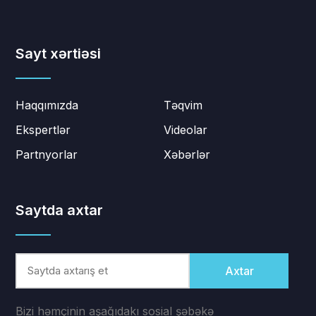
Sayt xərtiəsi
Haqqımızda
Təqvim
Ekspertlər
Videolar
Partnyorlar
Xəbərlər
Saytda axtar
Axtar
Bizi həmçinin aşağıdakı sosial şəbəkə