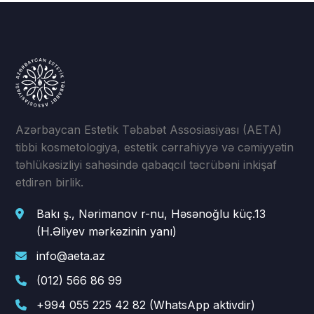
Azərbaycan Estetik Təbabət Assosiasiyası (AETA)
tibbi kosmetologiya, estetik cərrahiyyə və cəmiyyətin
təhlükəsizliyi sahəsində qabaqcıl təcrübəni inkişaf
etdirən birlik.
Bakı ş., Nərimanov r-nu, Həsənoğlu küç.13
(H.Əliyev mərkəzinin yanı)
info@aeta.az
(012) 566 86 99
+994 055 225 42 82 (WhatsApp aktivdir)