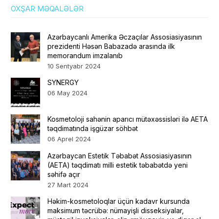
OXŞAR MƏQALƏLƏR
Azərbaycanlı Amerika Əczaçılar Assosiasiyasının
prezidenti Həsən Babazadə arasında ilk
memorandum imzalanıb
10 Sentyabr 2024
SYNERGY
06 May 2024
Kosmetoloji sahənin aparıcı mütəxəssisləri ilə AETA
təqdimatında işgüzar söhbət
06 Aprel 2024
Azərbaycan Estetik Təbabət Assosiasiyasının
(AETA) təqdimatı milli estetik təbabətdə yeni
səhifə açır
27 Mart 2024
Həkim-kosmetoloqlar üçün kadavr kursunda
maksimum təcrübə: nümayişli disseksiyalar,