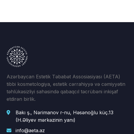
Azərbaycan Estetik Təbabət Assosiasiyası (AETA)
tibbi kosmetologiya, estetik cərrahiyyə və cəmiyyətin
təhlükəsizliyi sahəsində qabaqcıl təcrübəni inkişaf
etdirən birlik.
Bakı ş., Nərimanov r-nu, Həsənoğlu küç.13
(H.Əliyev mərkəzinin yanı)
info@aeta.az