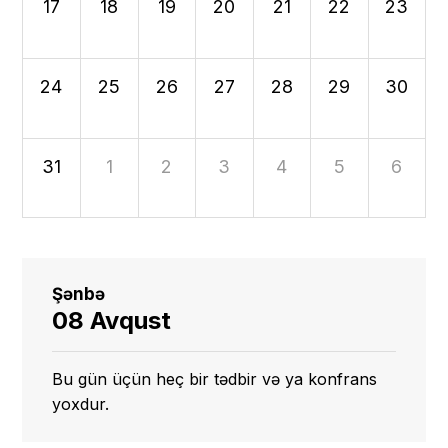
17
18
19
20
21
22
23
24
25
26
27
28
29
30
31
1
2
3
4
5
6
Şənbə
08 Avqust
Bu gün üçün heç bir tədbir və ya konfrans
yoxdur.