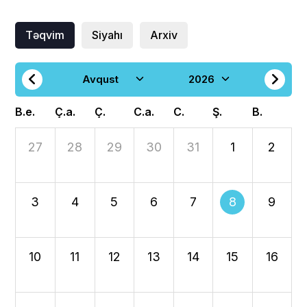
Təqvim
Siyahı
Arxiv
B.e.
Ç.a.
Ç.
C.a.
C.
Ş.
B.
27
28
29
30
31
1
2
3
4
5
6
7
8
9
10
11
12
13
14
15
16