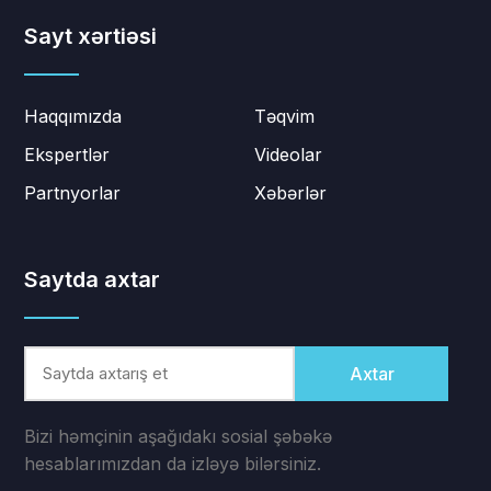
Sayt xərtiəsi
Haqqımızda
Təqvim
Ekspertlər
Videolar
Partnyorlar
Xəbərlər
Saytda axtar
Axtar
Bizi həmçinin aşağıdakı sosial şəbəkə
hesablarımızdan da izləyə bilərsiniz.