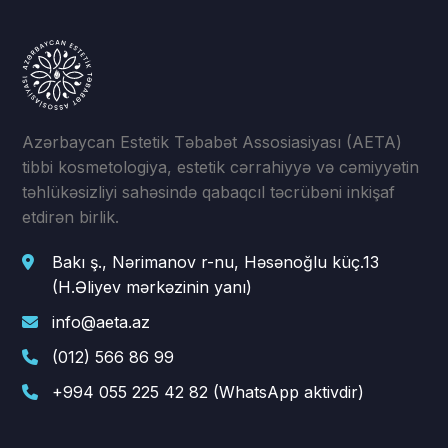
Azərbaycan Estetik Təbabət Assosiasiyası (AETA)
tibbi kosmetologiya, estetik cərrahiyyə və cəmiyyətin
təhlükəsizliyi sahəsində qabaqcıl təcrübəni inkişaf
etdirən birlik.
Bakı ş., Nərimanov r-nu, Həsənoğlu küç.13
(H.Əliyev mərkəzinin yanı)
info@aeta.az
(012) 566 86 99
+994 055 225 42 82 (WhatsApp aktivdir)