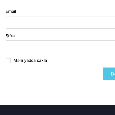
Email
Şifrə
Məni yadda saxla
Da