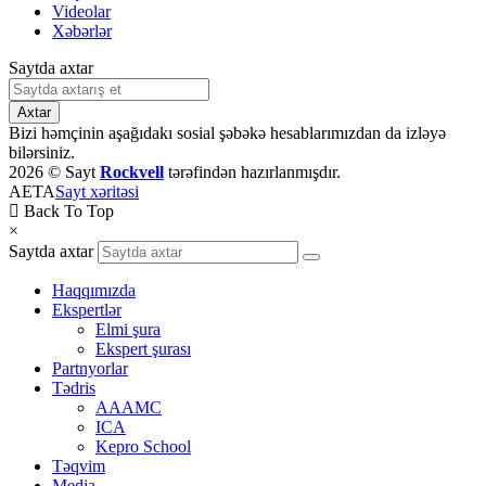
Videolar
Xəbərlər
Saytda axtar
Axtar
Bizi həmçinin aşağıdakı sosial şəbəkə hesablarımızdan da izləyə
bilərsiniz.
2026 © Sayt
Rockvell
tərəfindən hazırlanmışdır.
AETA
Sayt xəritəsi
Back To Top
×
Saytda axtar
Haqqımızda
Ekspertlər
Elmi şura
Ekspert şurası
Partnyorlar
Tədris
AAAMC
ICA
Kepro School
Təqvim
Media