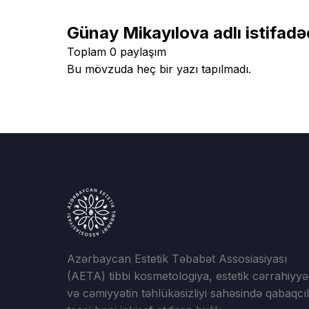
Günay Mikayılova adlı istifadə
Toplam 0 paylaşım
Bu mövzuda heç bir yazı tapılmadı.
Azərbaycan Estetik Təbabət Assosiasiyası
(AETA) tibbi kosmetologiya, estetik cərrahiyyə
və cəmiyyətin təhlükəsizliyi sahəsində qabaqcıl