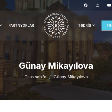
PARTNYORLAR
TƏDRIS
TƏ
Günay Mikayılova
Əsas səhifə
/
Günay Mikayılova