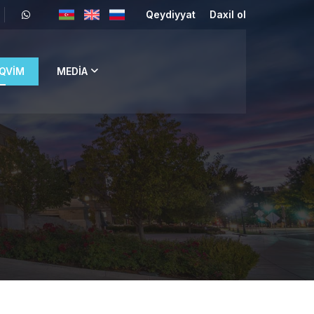
Qeydiyyat
Daxil ol
QVIM
MEDIA