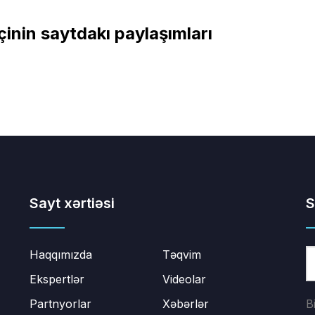
çinin saytdakı paylaşımları
Sayt xərtiəsi
S
Haqqımızda
Təqvim
Ekspertlər
Videolar
Partnyorlar
Xəbərlər
B