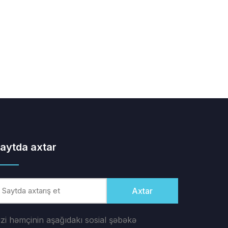
aytda axtar
Axtar
izi həmçinin aşağıdakı sosial şəbəkə