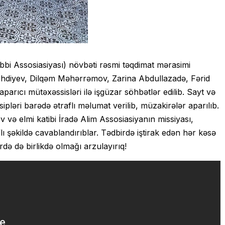
bi Assosiasiyası) növbəti rəsmi təqdimat mərasimi
Mehdiyev, Dilqəm Məhərrəmov, Zarina Abdullazadə, Fərid
arıcı mütəxəssisləri ilə işgüzar söhbətlər edilib. Sayt və
sipləri barədə ətraflı məlumat verilib, müzakirələr aparılıb.
ə elmi katibi İradə Alim Assosiasiyanın missiyası,
aflı şəkildə cavablandırıblar. Tədbirdə iştirak edən hər kəsə
ərdə də birlikdə olmağı arzulayırıq!