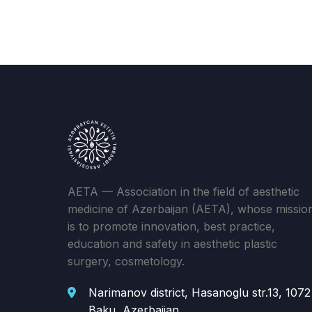
AETA — Association in the field of aesthetic
medicine of Azerbaijan (AETA), whose missio
is to promote innovation, best practice,
education and safety in aesthetic plastic
surgery, cosmetology.
Narimanov district, Hasanoglu str.13, 1072
Baku, Azerbaijan