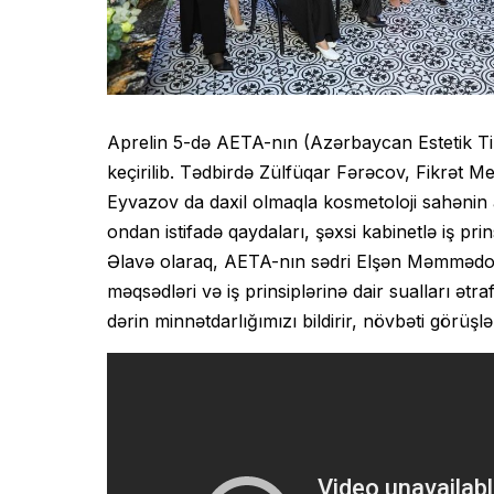
Aprelin 5-də AETA-nın (Azərbaycan Estetik Tib
keçirilib. Tədbirdə Zülfüqar Fərəcov, Fikrət 
Eyvazov da daxil olmaqla kosmetoloji sahənin ap
ondan istifadə qaydaları, şəxsi kabinetlə iş prin
Əlavə olaraq, AETA-nın sədri Elşən Məmmədov v
məqsədləri və iş prinsiplərinə dair sualları ətr
dərin minnətdarlığımızı bildirir, növbəti görüşl