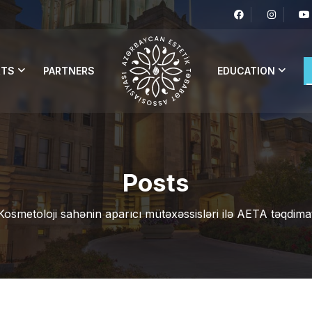
RTS
PARTNERS
EDUCATION
Posts
Kosmetoloji sahənin aparıcı mütəxəssisləri ilə AETA təqdima