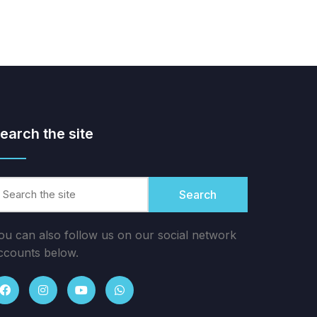
earch the site
Search
ou can also follow us on our social network
ccounts below.