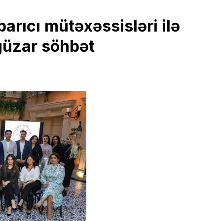
arıcı mütəxəssisləri ilə
güzar söhbət