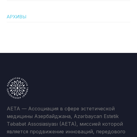
АРХИВЫ
AETA — Ассоциация в сфере эстетической
медицины Азербайджана, Azərbaycan Estetik
Təbabət Assosiasiyası (AETA), миссией которой
является продвижение инноваций, передового