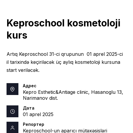
Keproschool kosmetoloji
kurs
Artıq Keproschool 31-ci qrupunun 01 aprel 2025-ci
il tarixində keçiriləcək üç aylıq kosmetoloji kursuna
start veriləcək.
Адрес
Kepro Esthetic&Antiage clinic, Hasanoglu 13,
Narimanov dist.
Дата
01 aprel 2025
Репортер
Keproschool-un aparıcı mütəxəsisləri