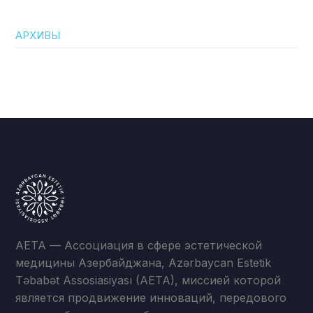
АРХИВЫ
AETA — Ассоциация в сфере эстетической
медицины Азербайджана, Azərbaycan Estetik
Təbabət Assosiasiyası (AETA), миссией которой
является продвижение инноваций, передового